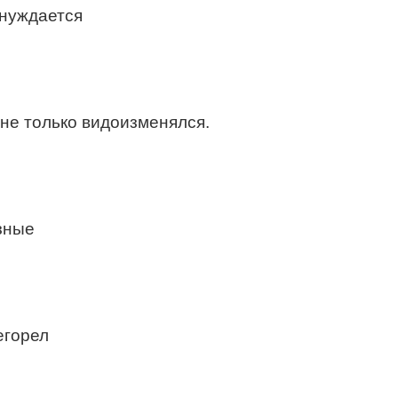
 нуждается
не только видоизменялся.
зные
егорел