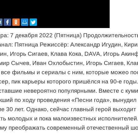
ра: 7 декабря 2022 (Пятница) Продолжительность
нал: Пятница Режиссёр: Александр Игудин, Кири
н, Игорь Сигаев, Клава Кока, DAVA, Игорь Акин
имир Сычев, Иван Охлобыстин, Игорь Сигаев, Кла
 все фильмы и сериалы с ним, которые можео по
ер, пик карьеры которого пришёлся на 90-е годы
 ставшие невероятно популярными. Вместе с кум
ший по ходу проведения «Песни года», вынудил 
е 30 лет. Однако, сейчас главный герой выходит 
ть молодых и пока малоизвестных исполнителей.
ему преображать современный отечественный шо