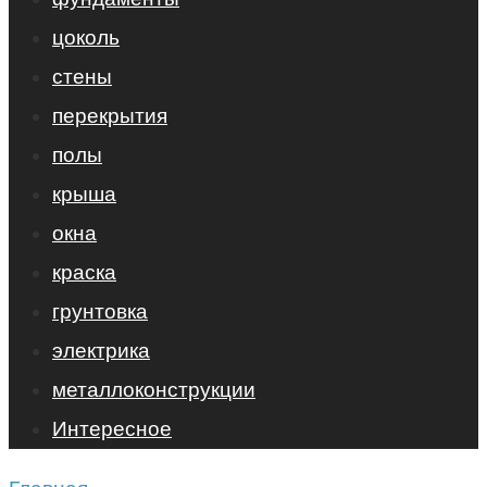
цоколь
стены
перекрытия
полы
крыша
окна
краска
грунтовка
электрика
металлоконструкции
Интересное