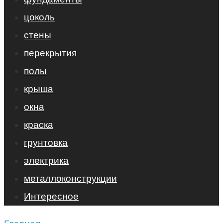
цоколь
стены
перекрытия
полы
крыша
окна
краска
грунтовка
электрика
металлоконструкции
Интересное