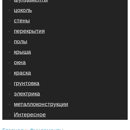
цоколь
стены
перекрытия
полы
крыша
окна
краска
грунтовка
электрика
металлоконструкции
Интересное