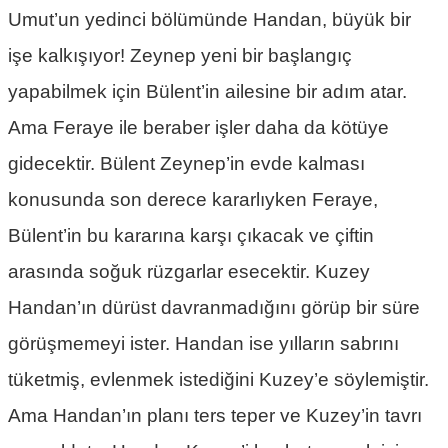
Umut’un yedinci bölümünde Handan, büyük bir
işe kalkışıyor! Zeynep yeni bir başlangıç
yapabilmek için Bülent’in ailesine bir adım atar.
Ama Feraye ile beraber işler daha da kötüye
gidecektir. Bülent Zeynep’in evde kalması
konusunda son derece kararlıyken Feraye,
Bülent’in bu kararına karşı çıkacak ve çiftin
arasında soğuk rüzgarlar esecektir. Kuzey
Handan’ın dürüst davranmadığını görüp bir süre
görüşmemeyi ister. Handan ise yılların sabrını
tüketmiş, evlenmek istediğini Kuzey’e söylemiştir.
Ama Handan’ın planı ters teper ve Kuzey’in tavrı