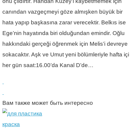
onu çıldırtır. Handan Kuzey’i kaybetmemek için
canından vazgeçmeyi göze almışken büyük bir
hata yapıp başkasına zarar verecektir. Belkıs ise
Ege’nin hayatında biri olduğundan emindir. Oğlu
hakkındaki gerçeği öğrenmek için Melis’i devreye
sokacaktır. Aşk ve Umut yeni bölümleriyle hafta içi
her gün saat:16.00’da Kanal D’de…
Вам также может быть интересно
краска