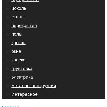
цоколь
стены
перекрытия
полы
крыша
окна
краска
грунтовка
электрика
металлоконструкции
Интересное